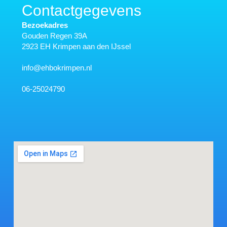
Contactgegevens
Bezoekadres
Gouden Regen 39A
2923 EH Krimpen aan den IJssel
@ofni
ln.nepmirkobhe
06-25024790